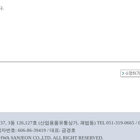
.
동 126,127호 (산업용품유통상가, 괘법동) TEL 051-319-0665 / 051-3
번호: 606-86-39419 / 대표: 금경호
HWA SANJEON CO.,LTD. ALL RIGHT RESERVED.