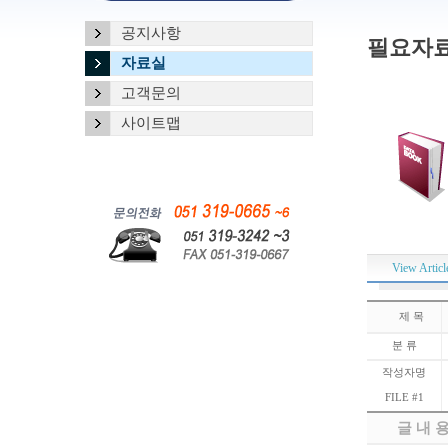
공지사항
필요자료
자료실
고객문의
사이트맵
View Articl
제 목
분 류
작성자명
FILE #1
글 내 